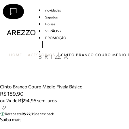
novidades
Sapatos
Bolsas
VERÃO'27
PROMOÇÃO
Arezzo
HOME
ACESSÓRIOS
Cinto Branco Couro Médio Fivela Básico
R$ 189,90
ou 2x de R$94,95 sem juros
Receba até
R$ 22,79
de cashback
Saiba mais