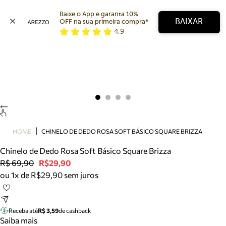
Baixe o App e garanta 10% 
BAIXAR
OFF na sua primeira compra* 
4,9
Arezzo
Favoritos
categorias sugeridas
Buscar produtos
Bota
Papete
Scarpin
Mocassim
Bolsa
HOME
CHINELO DE DEDO ROSA SOFT BÁSICO SQUARE BRIZZA
Sapatilha
Chinelo de Dedo Rosa Soft Básico Square Brizza
Tamanco
R$ 69,90
R$29,90
Tênis
ou 1x de R$29,90 sem juros
Mule
Rasteira
Precisa de ajuda?
Tire dúvidas sobre pedidos, devoluções e mais.
Receba até
R$ 3,59
de cashback
Saiba mais