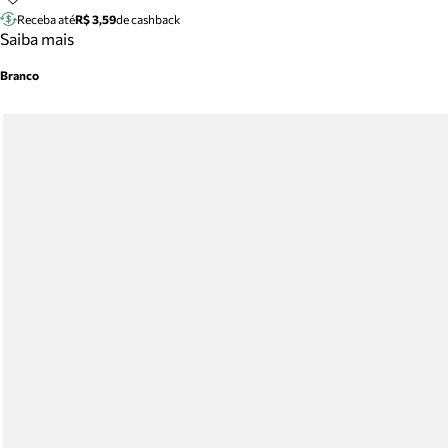
Receba até
R$ 3,59
de cashback
Saiba mais
Branco