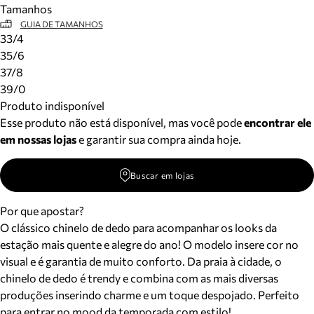
Tamanhos
Meus pedidos
GUIA DE TAMANHOS
Acompanhe seus pedidos e solicite devoluções.
33/4
35/6
37/8
39/0
Produto indisponível
Esse produto não está disponível, mas você pode
encontrar ele
em nossas lojas
e garantir sua compra ainda hoje.
Buscar em lojas
Por que apostar?
O clássico chinelo de dedo para acompanhar os looks da
estação mais quente e alegre do ano! O modelo insere cor no
visual e é garantia de muito conforto. Da praia à cidade, o
chinelo de dedo é trendy e combina com as mais diversas
produções inserindo charme e um toque despojado. Perfeito
para entrar no mood da temporada com estilo!