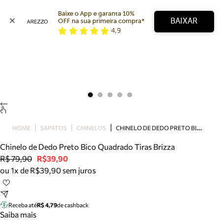
Baixe o App e garanta 10% 
BAIXAR
OFF na sua primeira compra* 
4,9
Arezzo
Favoritos
categorias sugeridas
Buscar produtos
Bota
Papete
Scarpin
Mocassim
Bolsa
C
HINELO DE DEDO PRETO BICO QUADRADO TIRAS BRIZZA
HOME
SAPATOS
CHINELOS
Sapatilha
Chinelo de Dedo Preto Bico Quadrado Tiras Brizza
Tamanco
R$ 79,90
R$39,90
Tênis
ou 1x de R$39,90 sem juros
Mule
Rasteira
Precisa de ajuda?
Tire dúvidas sobre pedidos, devoluções e mais.
Receba até
R$ 4,79
de cashback
Saiba mais