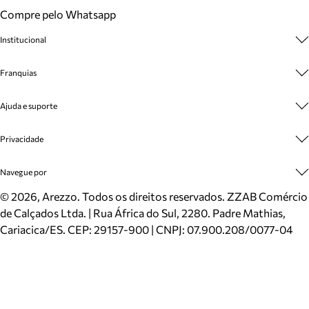
Compre pelo Whatsapp
Institucional
Sobre A Marca
Franquias
Cashback
Trabalhe Conosco
Multimarcas
Ajuda e suporte
Venda Corporativa
Plano de Negócio
Sustentabilidade
Seja Franqueado
Central de Atendimento
Privacidade
Mapa do Site
Cadastro
Benefícios
Entrega
Termos de Uso
Navegue por
Inverno
Meus Pedidos
Politica e Privacidade
Mundo Arezzo
Trocas e Devoluções
Sapatos
©
2026
, Arezzo. Todos os direitos reservados.
ZZAB Comércio
Cartão Presente
Bolsas
de Calçados Ltda. | Rua África do Sul, 2280. Padre Mathias,
Localizador de lojas
Scarpins
Cariacica/ES. CEP: 29157-900 | CNPJ: 07.900.208/0077-04
Sapatilhas
Mocassins
Tênis
Sandálias