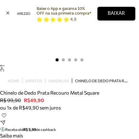
Baixe o App e garanta 10% 
BAIXAR
OFF na sua primeira compra* 
4,9
Arezzo
Favoritos
categorias sugeridas
Buscar produtos
Bota
Papete
Scarpin
Mocassim
Bolsa
C
HINELO DE DEDO PRATA RECOURO METAL SQUARE
HOME
SAPATOS
SANDÁLIAS
Sapatilha
Chinelo de Dedo Prata Recouro Metal Square
Tamanco
R$ 99,90
R$49,90
Tênis
ou 1x de R$49,90 sem juros
Mule
Rasteira
Precisa de ajuda?
Tire dúvidas sobre pedidos, devoluções e mais.
Receba até
R$ 5,99
de cashback
Saiba mais