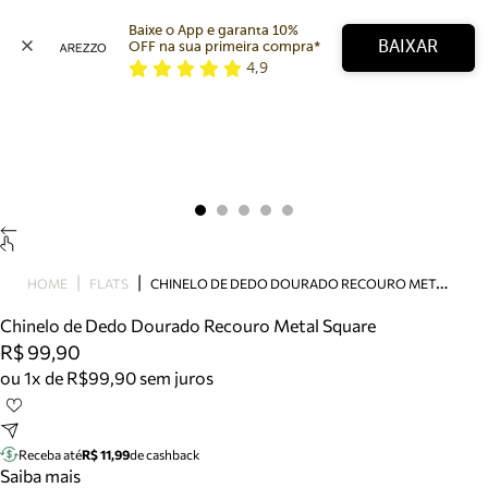
Baixe o App e garanta 10% 
BAIXAR
OFF na sua primeira compra* 
4,9
Arezzo
Favoritos
categorias sugeridas
Buscar produtos
Bota
Papete
Scarpin
Mocassim
Bolsa
C
HINELO DE DEDO DOURADO RECOURO METAL SQUARE
HOME
FLATS
Sapatilha
Chinelo de Dedo Dourado Recouro Metal Square
Tamanco
R$ 99,90
Tênis
ou 1x de R$99,90 sem juros
Mule
Rasteira
Precisa de ajuda?
Tire dúvidas sobre pedidos, devoluções e mais.
Receba até
R$ 11,99
de cashback
Saiba mais