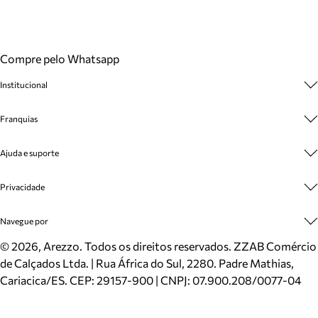
Compre pelo Whatsapp
Institucional
Sobre A Marca
Franquias
Cashback
Trabalhe Conosco
Multimarcas
Ajuda e suporte
Venda Corporativa
Plano de Negócio
Sustentabilidade
Seja Franqueado
Central de Atendimento
Privacidade
Mapa do Site
Cadastro
Benefícios
Entrega
Termos de Uso
Navegue por
Inverno
Meus Pedidos
Politica e Privacidade
Mundo Arezzo
Trocas e Devoluções
Sapatos
©
2026
, Arezzo. Todos os direitos reservados.
ZZAB Comércio
Cartão Presente
Bolsas
de Calçados Ltda. | Rua África do Sul, 2280. Padre Mathias,
Localizador de lojas
Scarpins
Cariacica/ES. CEP: 29157-900 | CNPJ: 07.900.208/0077-04
Sapatilhas
Mocassins