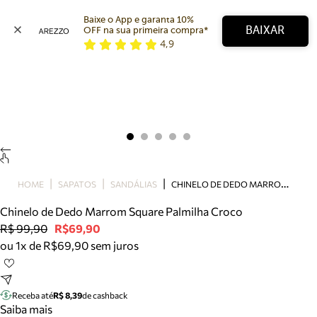
Baixe o App e garanta 10% 
BAIXAR
OFF na sua primeira compra* 
4,9
Arezzo
Favoritos
categorias sugeridas
Buscar produtos
Bota
Papete
Scarpin
Mocassim
Bolsa
C
HINELO DE DEDO MARROM SQUARE PALMILHA CROCO
HOME
SAPATOS
SANDÁLIAS
Sapatilha
Chinelo de Dedo Marrom Square Palmilha Croco
Tamanco
R$ 99,90
R$69,90
Tênis
ou 1x de R$69,90 sem juros
Mule
Rasteira
Precisa de ajuda?
Tire dúvidas sobre pedidos, devoluções e mais.
Receba até
R$ 8,39
de cashback
Saiba mais