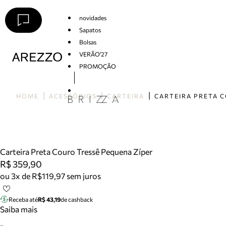
novidades
Sapatos
Bolsas
VERÃO'27
PROMOÇÃO
Arezzo
HOME
ACESSÓRIOS
CARTEIRA
Carteira Preta Couro Tressê Pequena Zíper
R$ 359,90
ou 3x de R$119,97 sem juros
Receba até
R$ 43,19
de cashback
Saiba mais