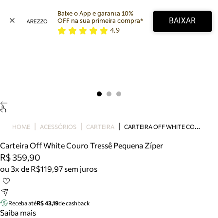
Baixe o App e garanta 10% 
BAIXAR
OFF na sua primeira compra* 
4,9
Arezzo
Favoritos
categorias sugeridas
Buscar produtos
Bota
Papete
Scarpin
Mocassim
Bolsa
C
ARTEIRA OFF WHITE COURO TRESSÊ PEQUENA ZÍPER
HOME
ACESSÓRIOS
CARTEIRA
Sapatilha
Carteira Off White Couro Tressê Pequena Zíper
Tamanco
R$ 359,90
Tênis
ou 3x de R$119,97 sem juros
Mule
Rasteira
Precisa de ajuda?
Tire dúvidas sobre pedidos, devoluções e mais.
Receba até
R$ 43,19
de cashback
Saiba mais