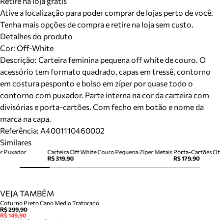
Retire na loja grátis
Ative a localização para poder comprar de lojas perto de você.
Tenha mais opções de compra e retire na loja sem custo.
Detalhes do produto
Cor
:
Off-White
Descrição:
Carteira feminina pequena off white de couro. O
acessório tem formato quadrado, capas em tressê, contorno
em costura pesponto e bolso em zíper por quase todo o
contorno com puxador. Parte interna na cor da carteira com
divisórias e porta-cartões. Com fecho em botão e nome da
marca na capa.
Referência:
A4001110460002
Similares
er Puxador
Carteira Off White Couro Pequena Zíper Metais
Porta-Cartões Of
R$ 319,90
R$ 179,90
VEJA TAMBÉM
Coturno Preto Cano Medio Tratorado
R$ 299,90
R$ 149,90