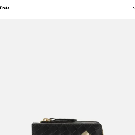
Meus pedidos
Preto
Acompanhe seus pedidos e solicite devoluções.