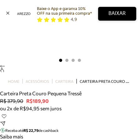
Baixe o App e garanta 10% 
BAIXAR
OFF na sua primeira compra* 
4,9
Arezzo
Favoritos
categorias sugeridas
Buscar produtos
Bota
Papete
Scarpin
Mocassim
Bolsa
C
ARTEIRA PRETA COURO PEQUENA TRESSÊ
HOME
ACESSÓRIOS
CARTEIRA
Sapatilha
Carteira Preta Couro Pequena Tressê
Tamanco
R$ 379,90
R$189,90
Tênis
ou 2x de R$94,95 sem juros
Mule
Rasteira
Precisa de ajuda?
Tire dúvidas sobre pedidos, devoluções e mais.
Receba até
R$ 22,79
de cashback
Saiba mais