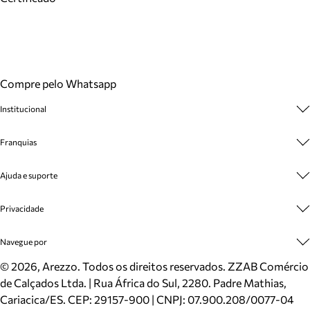
Compre pelo Whatsapp
Institucional
Sobre A Marca
Franquias
Cashback
Trabalhe Conosco
Multimarcas
Ajuda e suporte
Venda Corporativa
Plano de Negócio
Sustentabilidade
Seja Franqueado
Central de Atendimento
Privacidade
Mapa do Site
Cadastro
Benefícios
Entrega
Termos de Uso
Navegue por
Inverno
Meus Pedidos
Politica e Privacidade
Mundo Arezzo
Trocas e Devoluções
Sapatos
©
2026
, Arezzo. Todos os direitos reservados.
ZZAB Comércio
Cartão Presente
Bolsas
de Calçados Ltda. | Rua África do Sul, 2280. Padre Mathias,
Localizador de lojas
Scarpins
Cariacica/ES. CEP: 29157-900 | CNPJ: 07.900.208/0077-04