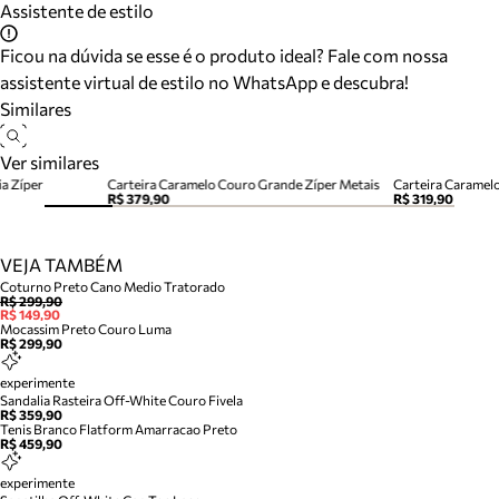
Assistente de estilo
Ficou na dúvida se esse é o produto ideal? Fale com nossa
assistente virtual de estilo no WhatsApp e descubra!
Similares
Ver similares
a Zíper
Carteira Caramelo Couro Grande Zíper Metais
Carteira Caramel
R$ 379,90
R$ 319,90
VEJA TAMBÉM
Coturno Preto Cano Medio Tratorado
R$ 299,90
R$ 149,90
Mocassim Preto Couro Luma
R$ 299,90
experimente
Sandalia Rasteira Off-White Couro Fivela
R$ 359,90
Tenis Branco Flatform Amarracao Preto
R$ 459,90
experimente