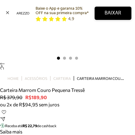
Baixe o App e garanta 10% 
BAIXAR
OFF na sua primeira compra* 
4,9
Arezzo
Favoritos
categorias sugeridas
Buscar produtos
Bota
Papete
Scarpin
Mocassim
Bolsa
C
ARTEIRA MARROM COURO PEQUENA TRESSÊ
HOME
ACESSÓRIOS
CARTEIRA
Sapatilha
Carteira Marrom Couro Pequena Tressê
Tamanco
R$ 379,90
R$189,90
Tênis
ou 2x de R$94,95 sem juros
Mule
Rasteira
Precisa de ajuda?
Tire dúvidas sobre pedidos, devoluções e mais.
Receba até
R$ 22,79
de cashback
Saiba mais