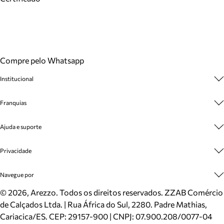
Compre pelo Whatsapp
Institucional
Sobre A Marca
Franquias
Cashback
Trabalhe Conosco
Multimarcas
Ajuda e suporte
Venda Corporativa
Plano de Negócio
Sustentabilidade
Seja Franqueado
Central de Atendimento
Privacidade
Mapa do Site
Cadastro
Benefícios
Entrega
Termos de Uso
Navegue por
Inverno
Meus Pedidos
Politica e Privacidade
Mundo Arezzo
Trocas e Devoluções
Sapatos
©
2026
, Arezzo. Todos os direitos reservados.
ZZAB Comércio
Cartão Presente
Bolsas
de Calçados Ltda. | Rua África do Sul, 2280. Padre Mathias,
Localizador de lojas
Scarpins
Cariacica/ES. CEP: 29157-900 | CNPJ: 07.900.208/0077-04