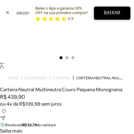
Baixe o App e garanta 10% 
BAIXAR
OFF na sua primeira compra* 
4,9
Arezzo
Favoritos
categorias sugeridas
Buscar produtos
Bota
Papete
Scarpin
Mocassim
Bolsa
C
ARTEIRA NEUTRAL MULTINEUTRA COURO PEQUENA MONOGRAMA
HOME
ACESSÓRIOS
CARTEIRA
Sapatilha
Carteira Neutral Multineutra Couro Pequena Monograma
Tamanco
R$ 439,90
Tênis
ou 4x de R$109,98 sem juros
Mule
Rasteira
Precisa de ajuda?
Tire dúvidas sobre pedidos, devoluções e mais.
Receba até
R$ 52,79
de cashback
Saiba mais