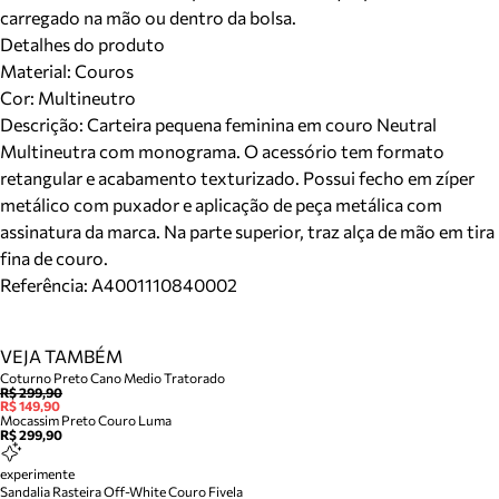
carregado na mão ou dentro da bolsa.
Detalhes do produto
Material
:
Couros
Cor
:
Multineutro
Descrição:
Carteira pequena feminina em couro Neutral
Multineutra com monograma. O acessório tem formato
retangular e acabamento texturizado. Possui fecho em zíper
metálico com puxador e aplicação de peça metálica com
assinatura da marca. Na parte superior, traz alça de mão em tira
fina de couro.
Referência:
A4001110840002
VEJA TAMBÉM
Coturno Preto Cano Medio Tratorado
R$ 299,90
R$ 149,90
Mocassim Preto Couro Luma
R$ 299,90
experimente
Sandalia Rasteira Off-White Couro Fivela