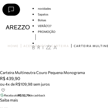
novidades
Sapatos
Bolsas
VERÃO'27
PROMOÇÃO
Arezzo
HOME
ACESSÓRIOS
CARTEIRA
Carteira Multineutra Couro Pequena Monograma
R$ 439,90
ou 4x de R$109,98 sem juros
Receba até
R$ 52,79
de cashback
Saiba mais