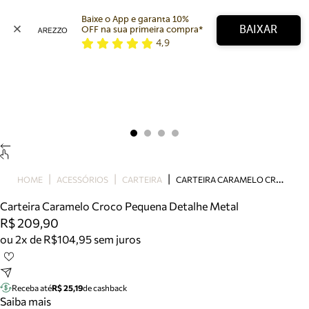
Baixe o App e garanta 10% 
BAIXAR
OFF na sua primeira compra* 
4,9
Arezzo
Favoritos
categorias sugeridas
Buscar produtos
Bota
Papete
Scarpin
Mocassim
Bolsa
C
ARTEIRA CARAMELO CROCO PEQUENA DETALHE METAL
HOME
ACESSÓRIOS
CARTEIRA
Sapatilha
Carteira Caramelo Croco Pequena Detalhe Metal
Tamanco
R$ 209,90
Tênis
ou 2x de R$104,95 sem juros
Mule
Rasteira
Precisa de ajuda?
Tire dúvidas sobre pedidos, devoluções e mais.
Receba até
R$ 25,19
de cashback
Saiba mais