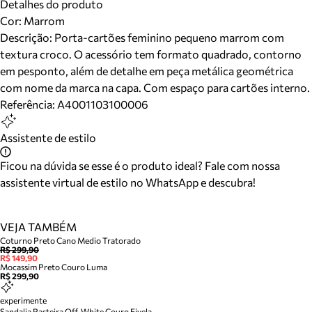
Detalhes do produto
Cor
:
Marrom
Descrição:
Porta-cartões feminino pequeno marrom com
textura croco. O acessório tem formato quadrado, contorno
em pesponto, além de detalhe em peça metálica geométrica
com nome da marca na capa. Com espaço para cartões interno.
Referência:
A4001103100006
Assistente de estilo
Ficou na dúvida se esse é o produto ideal? Fale com nossa
assistente virtual de estilo no WhatsApp e descubra!
VEJA TAMBÉM
Coturno Preto Cano Medio Tratorado
R$ 299,90
R$ 149,90
Mocassim Preto Couro Luma
R$ 299,90
experimente
Sandalia Rasteira Off-White Couro Fivela