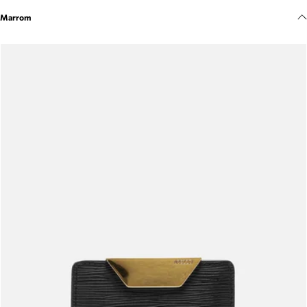
Meus pedidos
Marrom
Acompanhe seus pedidos e solicite devoluções.