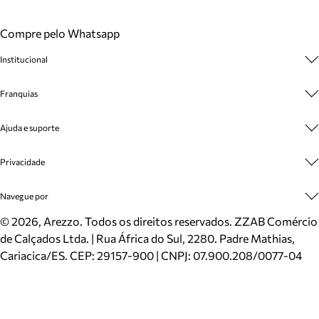
Compre pelo Whatsapp
Institucional
Sobre A Marca
Franquias
Cashback
Trabalhe Conosco
Multimarcas
Ajuda e suporte
Venda Corporativa
Plano de Negócio
Sustentabilidade
Seja Franqueado
Central de Atendimento
Privacidade
Mapa do Site
Cadastro
Benefícios
Entrega
Termos de Uso
Navegue por
Inverno
Meus Pedidos
Politica e Privacidade
Mundo Arezzo
Trocas e Devoluções
Sapatos
©
2026
, Arezzo. Todos os direitos reservados.
ZZAB Comércio
Cartão Presente
Bolsas
de Calçados Ltda. | Rua África do Sul, 2280. Padre Mathias,
Localizador de lojas
Scarpins
Cariacica/ES. CEP: 29157-900 | CNPJ: 07.900.208/0077-04
Sapatilhas
Mocassins
Tênis