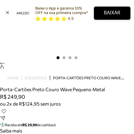
Baixe o App e garanta 10% 
BAIXAR
OFF na sua primeira compra* 
4,9
Arezzo
Favoritos
categorias sugeridas
Buscar produtos
Bota
Papete
Scarpin
Mocassim
Bolsa
P
ORTA-CARTÕES PRETO COURO WAVE PEQUENO METAL
HOME
ACESSÓRIOS
Sapatilha
Porta-Cartões Preto Couro Wave Pequeno Metal
Tamanco
R$ 249,90
Tênis
ou 2x de R$124,95 sem juros
Mule
Rasteira
Precisa de ajuda?
Tire dúvidas sobre pedidos, devoluções e mais.
Receba até
R$ 29,99
de cashback
Saiba mais