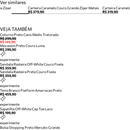
Ver similares
a Zíper
Carteira Caramelo Couro Grande Zíper Metais
Carteira Caramel
R$ 379,90
R$ 319,90
VEJA TAMBÉM
Coturno Preto Cano Medio Tratorado
R$ 299,90
R$ 149,90
Mocassim Preto Couro Luma
R$ 299,90
experimente
Sandalia Rasteira Off-White Couro Fivela
R$ 359,90
Sandalia Rasteira Preta Couro Fivela
R$ 359,90
experimente
Tenis Branco Flatform Amarracao Preto
R$ 459,90
experimente
Sapatilha Off-White Cap Toe Laco
R$ 199,90
experimente
Bolsa Shopping Preto Mercato Grande