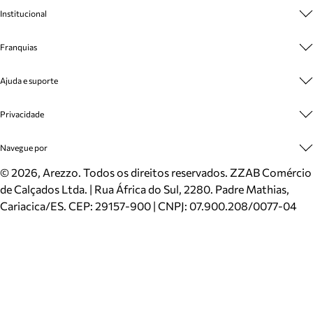
Institucional
Sobre A Marca
Franquias
Cashback
Trabalhe Conosco
Multimarcas
Ajuda e suporte
Venda Corporativa
Plano de Negócio
Sustentabilidade
Seja Franqueado
Central de Atendimento
Privacidade
Mapa do Site
Cadastro
Benefícios
Entrega
Termos de Uso
Navegue por
Inverno
Meus Pedidos
Politica e Privacidade
Mundo Arezzo
Trocas e Devoluções
Sapatos
©
2026
, Arezzo. Todos os direitos reservados.
ZZAB Comércio
Cartão Presente
Bolsas
de Calçados Ltda. | Rua África do Sul, 2280. Padre Mathias,
Localizador de lojas
Scarpins
Cariacica/ES. CEP: 29157-900 | CNPJ: 07.900.208/0077-04
Sapatilhas
Mocassins
Tênis
Sandálias
Mules
Rasteiras