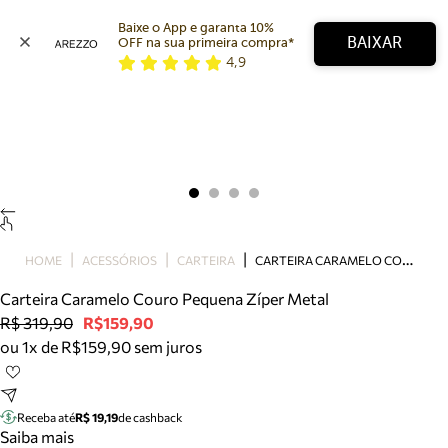
Baixe o App e garanta 10% 
BAIXAR
OFF na sua primeira compra* 
4,9
Arezzo
Favoritos
categorias sugeridas
Buscar produtos
Bota
Papete
Scarpin
Mocassim
Bolsa
C
ARTEIRA CARAMELO COURO PEQUENA ZÍPER METAL
HOME
ACESSÓRIOS
CARTEIRA
Sapatilha
Carteira Caramelo Couro Pequena Zíper Metal
Tamanco
R$ 319,90
R$159,90
Tênis
ou 1x de R$159,90 sem juros
Mule
Rasteira
Precisa de ajuda?
Tire dúvidas sobre pedidos, devoluções e mais.
Receba até
R$ 19,19
de cashback
Saiba mais