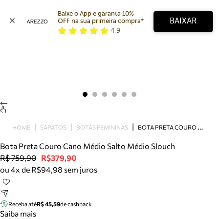
Baixe o App e garanta 10% 
BAIXAR
OFF na sua primeira compra* 
4,9
Arezzo
Favoritos
categorias sugeridas
Buscar produtos
Bota
Papete
Scarpin
Mocassim
Bolsa
B
OTA PRETA COURO CANO MÉDIO SALTO MÉDIO SLOUCH
HOME
SAPATOS
BOTAS FEMININAS
Sapatilha
Bota Preta Couro Cano Médio Salto Médio Slouch
Tamanco
R$ 759,90
R$379,90
Tênis
ou 4x de R$94,98 sem juros
Mule
Rasteira
Precisa de ajuda?
Tire dúvidas sobre pedidos, devoluções e mais.
Receba até
R$ 45,59
de cashback
Saiba mais