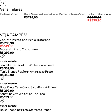
Ver similares
Polaina Zíper
Bota Marrom Couro Cano Médio Polaina Zíper
Bota Preta Couro
R$ 799,90
R$ 659,90
R$ 329,90
VEJA TAMBÉM
Coturno Preto Cano Medio Tratorado
R$ 299,90
R$ 149,90
Mocassim Preto Couro Luma
R$ 299,90
experimente
Sandalia Rasteira Off-White Couro Fivela
R$ 359,90
Tenis Branco Flatform Amarracao Preto
R$ 459,90
experimente
Bota Preta Cano Curto Salto Baixo Minimal
R$ 299,90
Sapatilha Off-White Cap Toe Laco
R$ 199,90
experimente
Bolsa Shopping Preto Mercato Grande