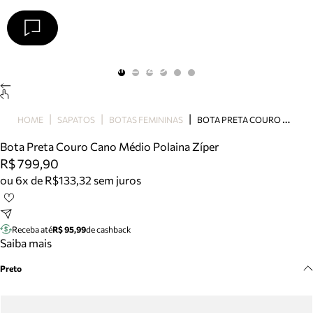
Arezzo
Favoritos
categorias sugeridas
Buscar produtos
Bota
B
OTA PRETA COURO CANO MÉDIO POLAINA ZÍPER
HOME
SAPATOS
BOTAS FEMININAS
Papete
Scarpin
Bota Preta Couro Cano Médio Polaina Zíper
Mocassim
R$ 799,90
Bolsa
ou 6x de R$133,32 sem juros
Sapatilha
Tamanco
Tênis
Receba até
R$ 95,99
de cashback
Mule
Saiba mais
Rasteira
Preto
Precisa de ajuda?
Tire dúvidas sobre pedidos, devoluções e mais.