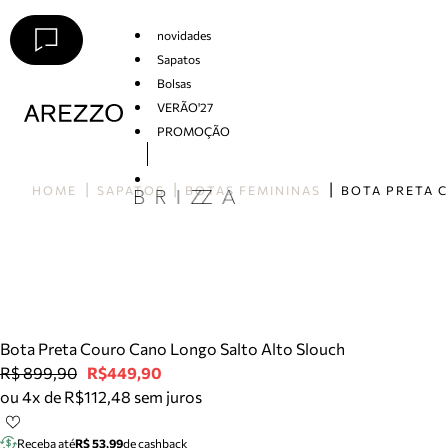
novidades
Sapatos
Bolsas
VERÃO'27
PROMOÇÃO
Arezzo
HOME
SAPATOS
BOTAS FEMININAS
Bota Preta Couro Cano Longo Salto Alto Slouch
R$ 899,90
R$449,90
ou 4x de R$112,48 sem juros
Receba até
R$ 53,99
de cashback