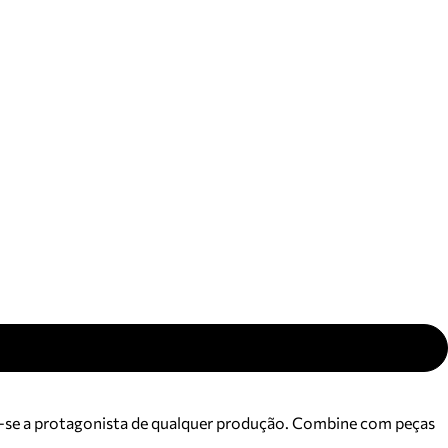
ajuda?
Tire dúvidas
sobre
pedidos,
devoluções e
mais.
Meus pedidos
Acompanhe
seus pedidos e
solicite
devoluções.
na-se a protagonista de qualquer produção. Combine com peças