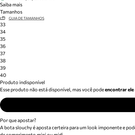
Saiba mais
Tamanhos
GUIA DE TAMANHOS
33
34
35
36
37
38
39
40
Produto indisponível
Esse produto não está disponível, mas você pode
encontrar ele
Por que apostar?
A bota slouchy é aposta certeira para um look imponente e po
de comprimento mini ou midi.