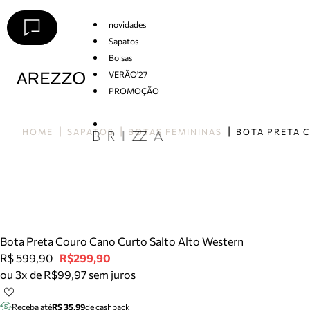
novidades
Sapatos
Bolsas
VERÃO'27
PROMOÇÃO
Arezzo
HOME
SAPATOS
BOTAS FEMININAS
Bota Preta Couro Cano Curto Salto Alto Western
R$ 599,90
R$299,90
ou 3x de R$99,97 sem juros
Receba até
R$ 35,99
de cashback