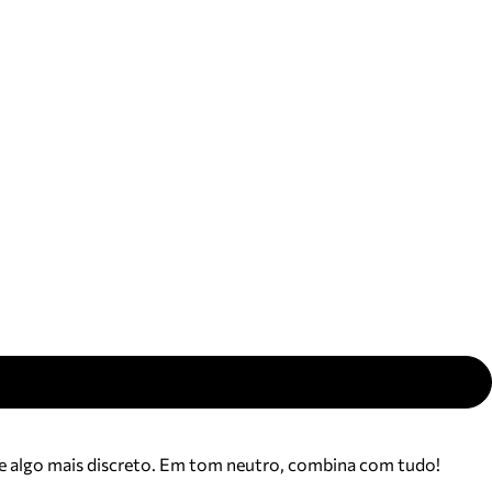
ajuda?
Tire dúvidas
sobre
pedidos,
devoluções e
mais.
Meus pedidos
Acompanhe
seus pedidos e
solicite
devoluções.
re algo mais discreto. Em tom neutro, combina com tudo!