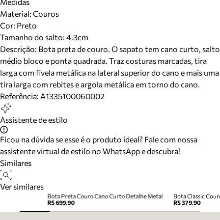
Medidas
Material
:
Couros
Cor
:
Preto
Tamanho do salto:
4.3cm
Descrição:
Bota preta de couro. O sapato tem cano curto, salto
médio bloco e ponta quadrada. Traz costuras marcadas, tira
larga com fivela metálica na lateral superior do cano e mais uma
tira larga com rebites e argola metálica em torno do cano.
Referência:
A1335100060002
Assistente de estilo
Ficou na dúvida se esse é o produto ideal? Fale com nossa
assistente virtual de estilo no WhatsApp e descubra!
Similares
Ver similares
Bota Preta Couro Cano Curto Detalhe Metal
Bota Classic Cour
R$ 699,90
R$ 379,90