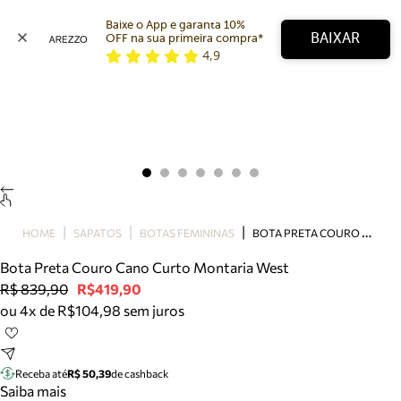
Baixe o App e garanta 10% 
BAIXAR
OFF na sua primeira compra* 
4,9
Arezzo
Favoritos
categorias sugeridas
Buscar produtos
Bota
Papete
Scarpin
Mocassim
Bolsa
B
OTA PRETA COURO CANO CURTO MONTARIA WEST
HOME
SAPATOS
BOTAS FEMININAS
Sapatilha
Bota Preta Couro Cano Curto Montaria West
Tamanco
R$ 839,90
R$419,90
Tênis
ou 4x de R$104,98 sem juros
Mule
Rasteira
Precisa de ajuda?
Tire dúvidas sobre pedidos, devoluções e mais.
Receba até
R$ 50,39
de cashback
Saiba mais