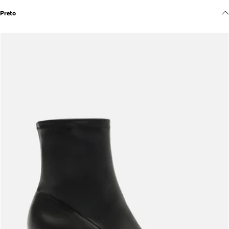
Meus pedidos
Preto
Acompanhe seus pedidos e solicite devoluções.