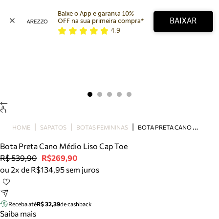
Baixe o App e garanta 10% 
BAIXAR
OFF na sua primeira compra* 
4,9
Arezzo
Favoritos
categorias sugeridas
Buscar produtos
Bota
Papete
Scarpin
Mocassim
Bolsa
B
OTA PRETA CANO MÉDIO LISO CAP TOE
HOME
SAPATOS
BOTAS FEMININAS
Sapatilha
Bota Preta Cano Médio Liso Cap Toe
Tamanco
R$ 539,90
R$269,90
Tênis
ou 2x de R$134,95 sem juros
Mule
Rasteira
Precisa de ajuda?
Tire dúvidas sobre pedidos, devoluções e mais.
Receba até
R$ 32,39
de cashback
Saiba mais