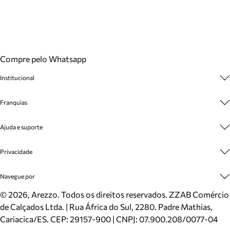
Compre pelo Whatsapp
Institucional
Sobre A Marca
Franquias
Cashback
Trabalhe Conosco
Multimarcas
Ajuda e suporte
Venda Corporativa
Plano de Negócio
Sustentabilidade
Seja Franqueado
Central de Atendimento
Privacidade
Mapa do Site
Cadastro
Benefícios
Entrega
Termos de Uso
Navegue por
Inverno
Meus Pedidos
Politica e Privacidade
Mundo Arezzo
Trocas e Devoluções
Sapatos
©
2026
, Arezzo. Todos os direitos reservados.
ZZAB Comércio
Cartão Presente
Bolsas
de Calçados Ltda. | Rua África do Sul, 2280. Padre Mathias,
Localizador de lojas
Scarpins
Cariacica/ES. CEP: 29157-900 | CNPJ: 07.900.208/0077-04