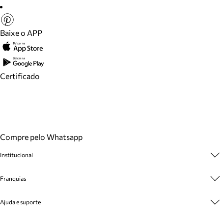
Baixe o APP
Certificado
Compre pelo Whatsapp
Institucional
Sobre A Marca
Franquias
Cashback
Trabalhe Conosco
Multimarcas
Ajuda e suporte
Venda Corporativa
Plano de Negócio
Sustentabilidade
Seja Franqueado
Central de Atendimento