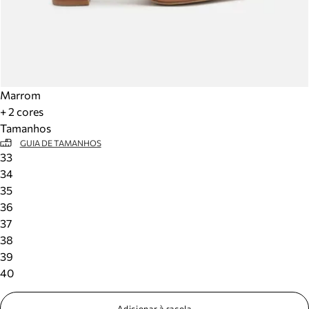
Marrom
+ 2 cores
Tamanhos
GUIA DE TAMANHOS
33
34
35
36
37
38
39
40
Adicionar à sacola