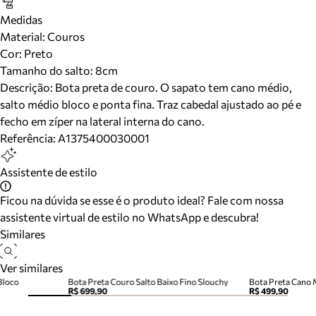
Medidas
Material
:
Couros
Cor
:
Preto
Tamanho do salto:
8cm
Descrição:
Bota preta de couro. O sapato tem cano médio,
salto médio bloco e ponta fina. Traz cabedal ajustado ao pé e
fecho em zíper na lateral interna do cano.
Referência:
A1375400030001
Assistente de estilo
Ficou na dúvida se esse é o produto ideal? Fale com nossa
assistente virtual de estilo no WhatsApp e descubra!
Similares
Ver similares
Bloco
Bota Preta Couro Salto Baixo Fino Slouchy
Bota Preta Cano 
R$ 699,90
R$ 499,90