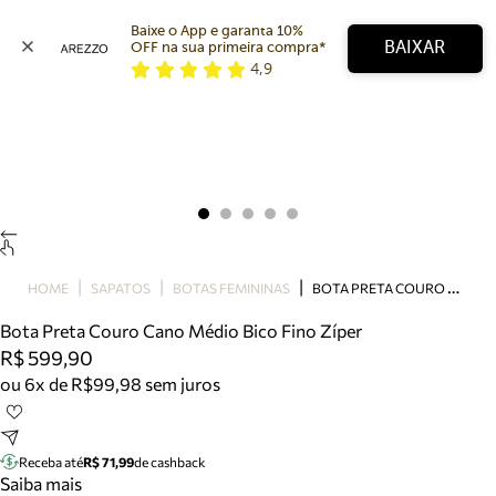
Baixe o App e garanta 10% 
BAIXAR
OFF na sua primeira compra* 
4,9
Arezzo
Favoritos
categorias sugeridas
Buscar produtos
Bota
Papete
Scarpin
Mocassim
Bolsa
B
OTA PRETA COURO CANO MÉDIO BICO FINO ZÍPER
HOME
SAPATOS
BOTAS FEMININAS
Sapatilha
Bota Preta Couro Cano Médio Bico Fino Zíper
Tamanco
R$ 599,90
Tênis
ou 6x de R$99,98 sem juros
Mule
Rasteira
Precisa de ajuda?
Tire dúvidas sobre pedidos, devoluções e mais.
Receba até
R$ 71,99
de cashback
Saiba mais