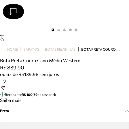
Arezzo
Favoritos
categorias sugeridas
Buscar produtos
Bota
B
OTA PRETA COURO CANO MÉDIO WESTERN
HOME
SAPATOS
BOTAS FEMININAS
Papete
Scarpin
Bota Preta Couro Cano Médio Western
Mocassim
R$ 839,90
Bolsa
ou 6x de R$139,98 sem juros
Sapatilha
Tamanco
Tênis
Receba até
R$ 100,79
de cashback
Mule
Saiba mais
Rasteira
Preto
Precisa de ajuda?
Tire dúvidas sobre pedidos, devoluções e mais.