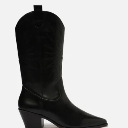
Meus pedidos
Acompanhe seus pedidos e solicite devoluções.