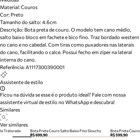
Material
:
Couros
Cor
:
Preto
Tamanho do salto:
4.6cm
Descrição:
Bota preta de couro. O modelo tem cano médio,
salto baixo bloco em fachete e bico fino. Traz bordado western
no cano e no cabedal. Com tiras como puxadores nas laterais
do cano, facilitando o calce. Possui fecho em zíper na lateral
interna do cano.
Referência:
A1117300390001
Assistente de estilo
Ficou na dúvida se esse é o produto ideal? Fale com nossa
assistente virtual de estilo no WhatsApp e descubra!
Similares
Ver similares
la Tratorada
Bota Preta Couro Salto Baixo Fino Slouchy
Bota Preta Couro
R$ 699,90
R$ 599,90