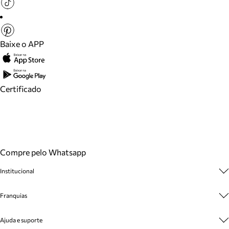
Baixe o APP
Certificado
Compre pelo Whatsapp
Institucional
Sobre A Marca
Franquias
Cashback
Trabalhe Conosco
Multimarcas
Ajuda e suporte
Venda Corporativa
Plano de Negócio