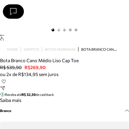
Arezzo
Favoritos
categorias sugeridas
Buscar produtos
Bota
B
OTA BRANCO CANO MÉDIO LISO CAP TOE
HOME
SAPATOS
BOTAS FEMININAS
Papete
Scarpin
Bota Branco Cano Médio Liso Cap Toe
Mocassim
R$ 539,90
R$269,90
Bolsa
ou 2x de R$134,95 sem juros
Sapatilha
Tamanco
Tênis
Receba até
R$ 32,39
de cashback
Mule
Saiba mais
Rasteira
Branco
Precisa de ajuda?
Tire dúvidas sobre pedidos, devoluções e mais.