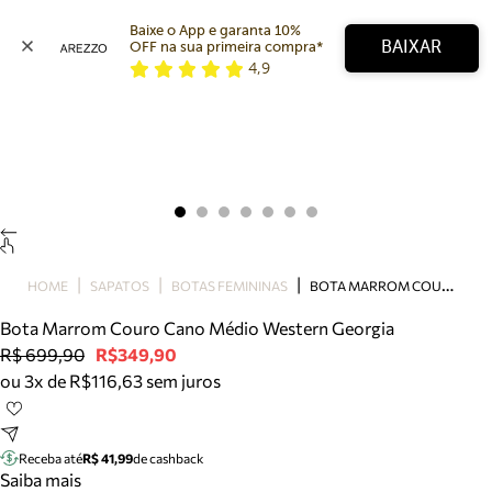
Baixe o App e garanta 10% 
BAIXAR
OFF na sua primeira compra* 
4,9
Arezzo
Favoritos
categorias sugeridas
Buscar produtos
Bota
Papete
Scarpin
Mocassim
Bolsa
B
OTA MARROM COURO CANO MÉDIO WESTERN GEORGIA
HOME
SAPATOS
BOTAS FEMININAS
Sapatilha
Bota Marrom Couro Cano Médio Western Georgia
Tamanco
R$ 699,90
R$349,90
Tênis
ou 3x de R$116,63 sem juros
Mule
Rasteira
Precisa de ajuda?
Tire dúvidas sobre pedidos, devoluções e mais.
Receba até
R$ 41,99
de cashback
Saiba mais