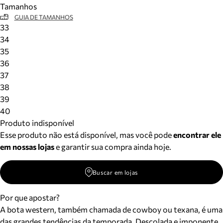
Tamanhos
Meus pedidos
GUIA DE TAMANHOS
Acompanhe seus pedidos e solicite devoluções.
33
34
35
36
37
38
39
40
Produto indisponível
Esse produto não está disponível, mas você pode
encontrar ele
em nossas lojas
e garantir sua compra ainda hoje.
Buscar em lojas
Por que apostar?
A bota western, também chamada de cowboy ou texana, é uma
das grandes tendências da temporada. Descolada e imponente,