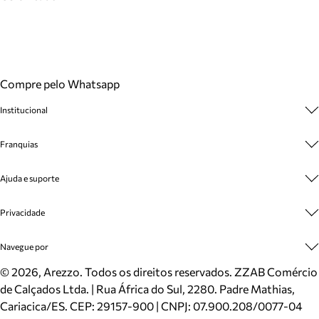
Compre pelo Whatsapp
Institucional
Sobre A Marca
Franquias
Cashback
Trabalhe Conosco
Multimarcas
Ajuda e suporte
Venda Corporativa
Plano de Negócio
Sustentabilidade
Seja Franqueado
Central de Atendimento
Privacidade
Mapa do Site
Cadastro
Benefícios
Entrega
Termos de Uso
Navegue por
Inverno
Meus Pedidos
Politica e Privacidade
Mundo Arezzo
Trocas e Devoluções
Sapatos
©
2026
, Arezzo. Todos os direitos reservados.
ZZAB Comércio
Cartão Presente
Bolsas
de Calçados Ltda. | Rua África do Sul, 2280. Padre Mathias,
Localizador de lojas
Scarpins
Cariacica/ES. CEP: 29157-900 | CNPJ: 07.900.208/0077-04