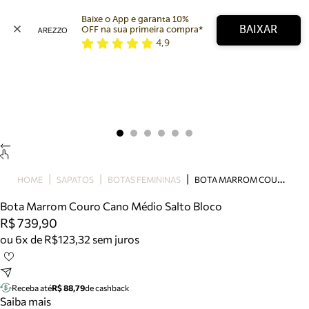
Baixe o App e garanta 10% 
BAIXAR
OFF na sua primeira compra* 
4,9
Arezzo
Favoritos
categorias sugeridas
Buscar produtos
Bota
Papete
Scarpin
Mocassim
Bolsa
B
OTA MARROM COURO CANO MÉDIO SALTO BLOCO
HOME
SAPATOS
BOTAS FEMININAS
Sapatilha
Bota Marrom Couro Cano Médio Salto Bloco
Tamanco
R$ 739,90
Tênis
ou 6x de R$123,32 sem juros
Mule
Rasteira
Precisa de ajuda?
Tire dúvidas sobre pedidos, devoluções e mais.
Receba até
R$ 88,79
de cashback
Saiba mais