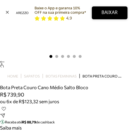
Baixe o App e garanta 10% 
BAIXAR
OFF na sua primeira compra* 
4,9
Arezzo
Favoritos
categorias sugeridas
Buscar produtos
Bota
Papete
Scarpin
Mocassim
Bolsa
B
OTA PRETA COURO CANO MÉDIO SALTO BLOCO
HOME
SAPATOS
BOTAS FEMININAS
Sapatilha
Bota Preta Couro Cano Médio Salto Bloco
Tamanco
R$ 739,90
Tênis
ou 6x de R$123,32 sem juros
Mule
Rasteira
Precisa de ajuda?
Tire dúvidas sobre pedidos, devoluções e mais.
Receba até
R$ 88,79
de cashback
Saiba mais