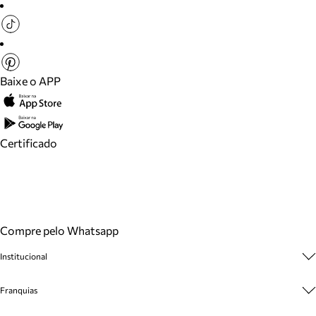
Baixe o APP
Certificado
Compre pelo Whatsapp
Institucional
Sobre A Marca
Franquias
Cashback
Trabalhe Conosco
Multimarcas