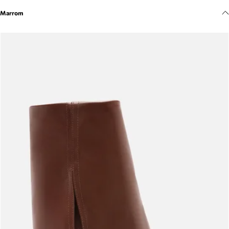
Meus pedidos
Marrom
Acompanhe seus pedidos e solicite devoluções.