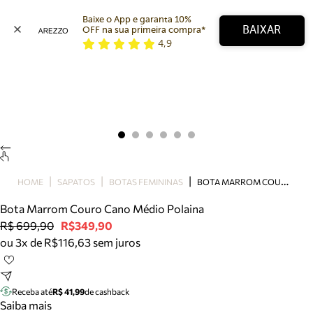
Baixe o App e garanta 10% 
BAIXAR
OFF na sua primeira compra* 
4,9
Arezzo
Favoritos
categorias sugeridas
Buscar produtos
Bota
Papete
Scarpin
Mocassim
Bolsa
B
OTA MARROM COURO CANO MÉDIO POLAINA
HOME
SAPATOS
BOTAS FEMININAS
Sapatilha
Bota Marrom Couro Cano Médio Polaina
Tamanco
R$ 699,90
R$349,90
Tênis
ou 3x de R$116,63 sem juros
Mule
Rasteira
Precisa de ajuda?
Tire dúvidas sobre pedidos, devoluções e mais.
Receba até
R$ 41,99
de cashback
Saiba mais