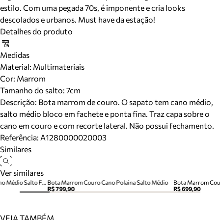
estilo. Com uma pegada 70s, é imponente e cria looks
descolados e urbanos. Must have da estação!
Detalhes do produto
Medidas
Material
:
Multimateriais
Cor
:
Marrom
Tamanho do salto:
7cm
Descrição:
Bota marrom de couro. O sapato tem cano médio,
salto médio bloco em fachete e ponta fina. Traz capa sobre o
cano em couro e com recorte lateral. Não possui fechamento.
Referência:
A1280000020003
Similares
Ver similares
Bota Marrom Acamurçada Cano Médio Salto Fino
Bota Marrom Couro Cano Polaina Salto Médio
Bota Marrom Cour
R$ 799,90
R$ 699,90
VEJA TAMBÉM