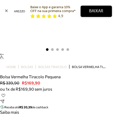
Baixe o App e garanta 10% 
BAIXAR
OFF na sua primeira compra* 
4,9
Arezzo
Favoritos
categorias sugeridas
Buscar produtos
Bota
Papete
Scarpin
Mocassim
Bolsa
B
OLSA VERMELHA TIRACOLO PEQUENA
HOME
BOLSAS
BOLSAS TIRACOLO
Sapatilha
Bolsa Vermelha Tiracolo Pequena
Tamanco
R$ 339,90
R$169,90
Tênis
ou 1x de R$169,90 sem juros
Mule
Rasteira
Precisa de ajuda?
Tire dúvidas sobre pedidos, devoluções e mais.
Receba até
R$ 20,39
de cashback
Saiba mais