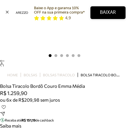
Baixe o App e garanta 10% 
BAIXAR
OFF na sua primeira compra* 
4,9
Arezzo
Favoritos
categorias sugeridas
Buscar produtos
Bota
Papete
Scarpin
Mocassim
Bolsa
B
OLSA TIRACOLO BORDÔ COURO EMMA MÉDIA
HOME
BOLSAS
BOLSAS TIRACOLO
Sapatilha
Bolsa Tiracolo Bordô Couro Emma Média
Tamanco
R$ 1.259,90
Tênis
ou 6x de R$209,98 sem juros
Mule
Rasteira
Precisa de ajuda?
Tire dúvidas sobre pedidos, devoluções e mais.
Receba até
R$ 151,19
de cashback
Saiba mais