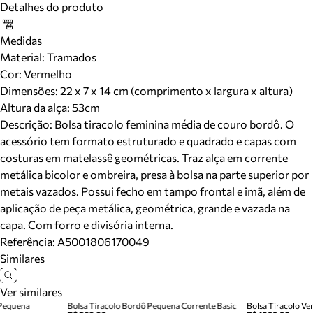
Detalhes do produto
Medidas
Material
:
Tramados
Cor
:
Vermelho
Dimensões:
22 x 7 x 14 cm (comprimento x largura x altura)
Altura da alça:
53
cm
Descrição:
Bolsa tiracolo feminina média de couro bordô. O
acessório tem formato estruturado e quadrado e capas com
costuras em matelassê geométricas. Traz alça em corrente
metálica bicolor e ombreira, presa à bolsa na parte superior por
metais vazados. Possui fecho em tampo frontal e imã, além de
aplicação de peça metálica, geométrica, grande e vazada na
capa. Com forro e divisória interna.
Referência:
A5001806170049
Similares
Ver similares
 Pequena
Bolsa Tiracolo Bordô Pequena Corrente Basic
Bolsa Tiracolo V