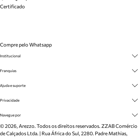
Certificado
Compre pelo Whatsapp
Institucional
Sobre A Marca
Franquias
Cashback
Trabalhe Conosco
Multimarcas
Ajuda e suporte
Venda Corporativa
Plano de Negócio
Sustentabilidade
Seja Franqueado
Central de Atendimento
Privacidade
Mapa do Site
Cadastro
Benefícios
Entrega
Termos de Uso
Navegue por
Inverno
Meus Pedidos
Politica e Privacidade
Mundo Arezzo
Trocas e Devoluções
Sapatos
©
2026
, Arezzo. Todos os direitos reservados.
ZZAB Comércio
Cartão Presente
Bolsas
de Calçados Ltda. | Rua África do Sul, 2280. Padre Mathias,