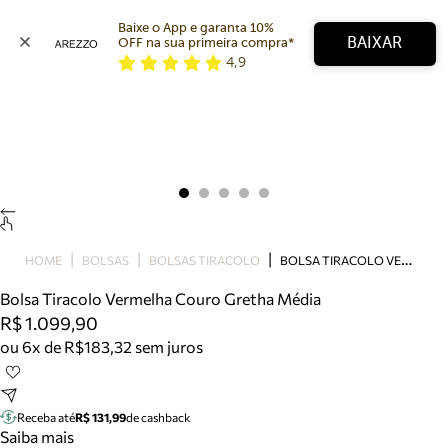
Baixe o App e garanta 10% 
BAIXAR
OFF na sua primeira compra* 
4,9
Arezzo
Favoritos
categorias sugeridas
Buscar produtos
Bota
Papete
Scarpin
Mocassim
Bolsa
B
OLSA TIRACOLO VERMELHA COURO GRETHA MÉDIA
HOME
BOLSAS
BOLSAS TIRACOLO
Sapatilha
Bolsa Tiracolo Vermelha Couro Gretha Média
Tamanco
R$ 1.099,90
Tênis
ou 6x de R$183,32 sem juros
Mule
Rasteira
Precisa de ajuda?
Tire dúvidas sobre pedidos, devoluções e mais.
Receba até
R$ 131,99
de cashback
Saiba mais