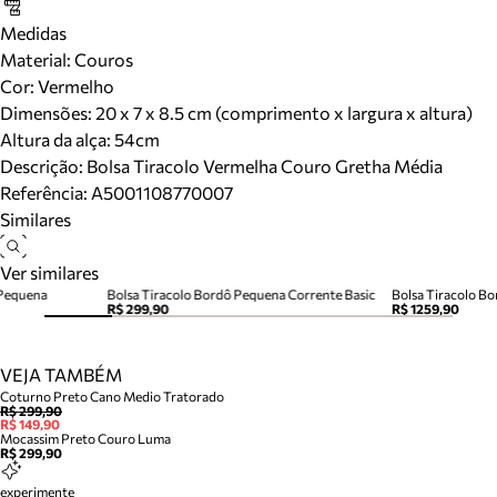
Medidas
Material
:
Couros
Cor
:
Vermelho
Dimensões:
20 x 7 x 8.5 cm (comprimento x largura x altura)
Altura da alça:
54
cm
Descrição:
Bolsa Tiracolo Vermelha Couro Gretha Média
Referência:
A5001108770007
Similares
Ver similares
 Pequena
Bolsa Tiracolo Bordô Pequena Corrente Basic
Bolsa Tiracolo B
R$ 299,90
R$ 1259,90
VEJA TAMBÉM
Coturno Preto Cano Medio Tratorado
R$ 299,90
R$ 149,90
Mocassim Preto Couro Luma
R$ 299,90
experimente