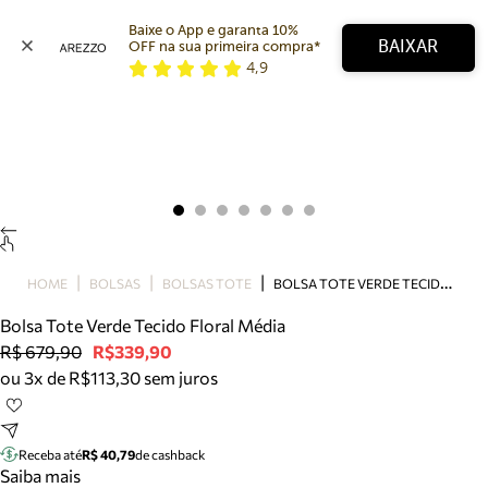
Baixe o App e garanta 10% 
BAIXAR
OFF na sua primeira compra* 
4,9
Arezzo
Favoritos
categorias sugeridas
Buscar produtos
Bota
Papete
Scarpin
Mocassim
Bolsa
B
OLSA TOTE VERDE TECIDO FLORAL MÉDIA
HOME
BOLSAS
BOLSAS TOTE
Sapatilha
Bolsa Tote Verde Tecido Floral Média
Tamanco
R$ 679,90
R$339,90
Tênis
ou 3x de R$113,30 sem juros
Mule
Rasteira
Precisa de ajuda?
Tire dúvidas sobre pedidos, devoluções e mais.
Receba até
R$ 40,79
de cashback
Saiba mais