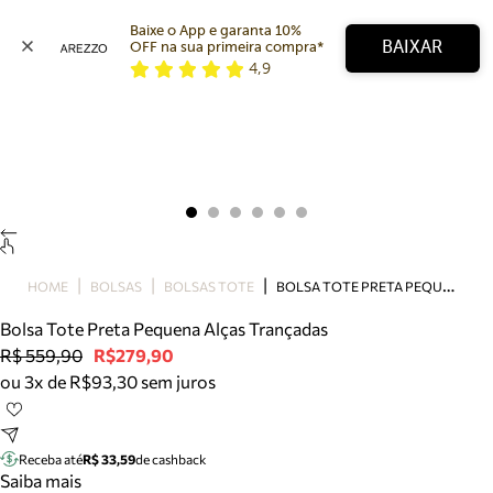
Baixe o App e garanta 10% 
BAIXAR
OFF na sua primeira compra* 
4,9
Arezzo
Favoritos
categorias sugeridas
Buscar produtos
Bota
Papete
Scarpin
Mocassim
Bolsa
B
OLSA TOTE PRETA PEQUENA ALÇAS TRANÇADAS
HOME
BOLSAS
BOLSAS TOTE
Sapatilha
Bolsa Tote Preta Pequena Alças Trançadas
Tamanco
R$ 559,90
R$279,90
Tênis
ou 3x de R$93,30 sem juros
Mule
Rasteira
Precisa de ajuda?
Tire dúvidas sobre pedidos, devoluções e mais.
Receba até
R$ 33,59
de cashback
Saiba mais