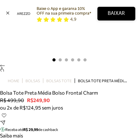
Baixe o App e garanta 10% 
BAIXAR
OFF na sua primeira compra* 
4,9
Arezzo
Favoritos
categorias sugeridas
Buscar produtos
Bota
Papete
Scarpin
Mocassim
Bolsa
B
OLSA TOTE PRETA MÉDIA BOLSO FRONTAL CHARM
HOME
BOLSAS
BOLSAS TOTE
Sapatilha
Bolsa Tote Preta Média Bolso Frontal Charm
Tamanco
R$ 499,90
R$249,90
Tênis
ou 2x de R$124,95 sem juros
Mule
Rasteira
Precisa de ajuda?
Tire dúvidas sobre pedidos, devoluções e mais.
Receba até
R$ 29,99
de cashback
Saiba mais