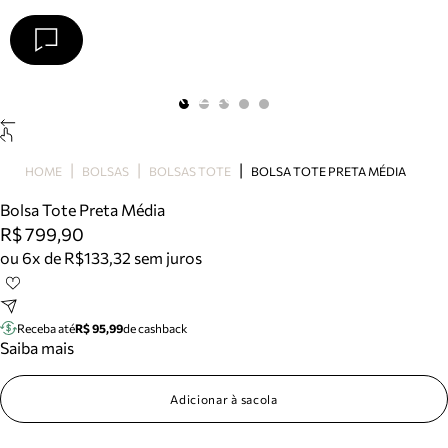
Arezzo
Favoritos
categorias sugeridas
Buscar produtos
Bota
HOME
BOLSAS
BOLSAS TOTE
BOLSA TOTE PRETA MÉDIA
Papete
Scarpin
Bolsa Tote Preta Média
Mocassim
R$ 799,90
Bolsa
ou 6x de R$133,32 sem juros
Sapatilha
Tamanco
Tênis
Receba até
R$ 95,99
de cashback
Mule
Saiba mais
Rasteira
Precisa de ajuda?
Adicionar à sacola
Tire dúvidas sobre pedidos, devoluções e mais.