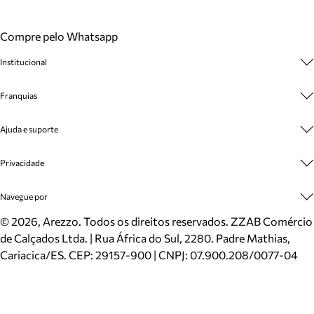
Compre pelo Whatsapp
Institucional
Sobre A Marca
Franquias
Cashback
Trabalhe Conosco
Multimarcas
Ajuda e suporte
Venda Corporativa
Plano de Negócio
Sustentabilidade
Seja Franqueado
Central de Atendimento
Privacidade
Mapa do Site
Cadastro
Benefícios
Entrega
Termos de Uso
Navegue por
Inverno
Meus Pedidos
Politica e Privacidade
Mundo Arezzo
Trocas e Devoluções
Sapatos
©
2026
, Arezzo. Todos os direitos reservados.
ZZAB Comércio
Cartão Presente
Bolsas
de Calçados Ltda. | Rua África do Sul, 2280. Padre Mathias,
Localizador de lojas
Scarpins
Cariacica/ES. CEP: 29157-900 | CNPJ: 07.900.208/0077-04
Sapatilhas
Mocassins
Tênis