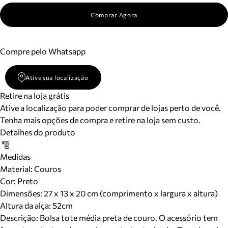
Meus pedidos
Comprar Agora
Acompanhe seus pedidos e solicite devoluções.
Compre pelo Whatsapp
Ative sua localização
Retire na loja grátis
Ative a localização para poder comprar de lojas perto de você.
Tenha mais opções de compra e retire na loja sem custo.
Detalhes do produto
Medidas
Material
:
Couros
Cor
:
Preto
Dimensões:
27 x 13 x 20 cm (comprimento x largura x altura)
Altura da alça:
52
cm
Descrição:
Bolsa tote média preta de couro. O acessório tem