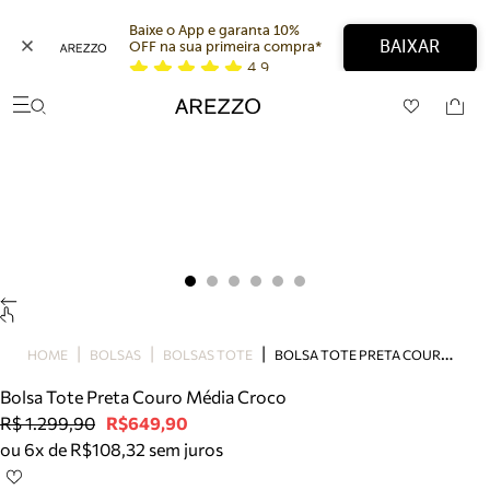
Baixe o App e garanta 10% 
BAIXAR
OFF na sua primeira compra* 
4,9
Arezzo
Favoritos
categorias sugeridas
Buscar produtos
Bota
Papete
Scarpin
Mocassim
Bolsa
Sapatilha
Tamanco
B
OLSA TOTE PRETA COURO MÉDIA CROCO
Tênis
HOME
BOLSAS
BOLSAS TOTE
Mule
Bolsa Tote Preta Couro Média Croco
Rasteira
R$ 1.299,90
R$649,90
Precisa de ajuda?
ou 6x de R$108,32 sem juros
Tire dúvidas sobre pedidos, devoluções e mais.