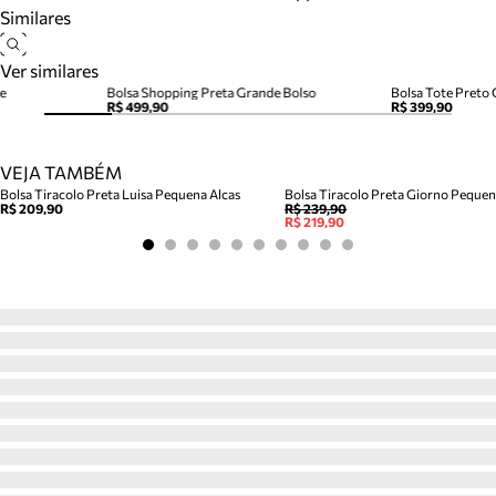
Similares
Ver similares
e
Bolsa Shopping Preta Grande Bolso
Bolsa Tote Preto
R$ 499,90
R$ 399,90
VEJA TAMBÉM
Bolsa Tiracolo Preta Luisa Pequena Alcas
Bolsa Tiracolo Preta Giorno Peque
R$ 209,90
R$ 239,90
R$ 219,90