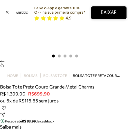
Baixe o App e garanta 10% 
BAIXAR
OFF na sua primeira compra* 
4,9
Arezzo
Favoritos
categorias sugeridas
Buscar produtos
Bota
Papete
Scarpin
Mocassim
Bolsa
B
OLSA TOTE PRETA COURO GRANDE METAL CHARMS
HOME
BOLSAS
BOLSAS TOTE
Sapatilha
Bolsa Tote Preta Couro Grande Metal Charms
Tamanco
R$ 1.399,90
R$699,90
Tênis
ou 6x de R$116,65 sem juros
Mule
Rasteira
Precisa de ajuda?
Tire dúvidas sobre pedidos, devoluções e mais.
Receba até
R$ 83,99
de cashback
Saiba mais