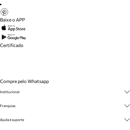
Baixe o APP
Certificado
Compre pelo Whatsapp
Institucional
Sobre A Marca
Franquias
Cashback
Trabalhe Conosco
Multimarcas
Ajuda e suporte
Venda Corporativa
Plano de Negócio
Sustentabilidade
Seja Franqueado
Central de Atendimento