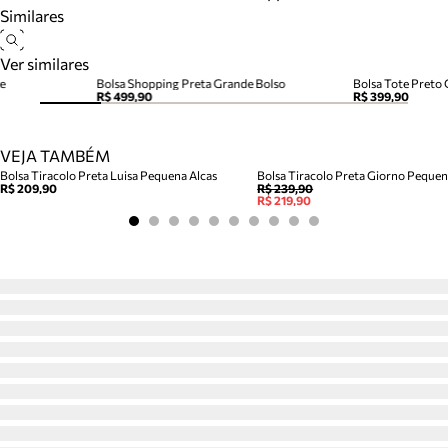
Similares
Ver similares
e
Bolsa Shopping Preta Grande Bolso
Bolsa Tote Preto
R$ 499,90
R$ 399,90
VEJA TAMBÉM
Bolsa Tiracolo Preta Luisa Pequena Alcas
Bolsa Tiracolo Preta Giorno Peque
R$ 209,90
R$ 239,90
R$ 219,90