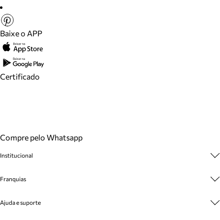
Baixe o APP
Certificado
Compre pelo Whatsapp
Institucional
Sobre A Marca
Franquias
Cashback
Trabalhe Conosco
Multimarcas
Ajuda e suporte
Venda Corporativa
Plano de Negócio
Sustentabilidade
Seja Franqueado
Central de Atendimento