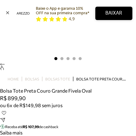
Baixe o App e garanta 10% 
BAIXAR
OFF na sua primeira compra* 
4,9
Arezzo
Favoritos
categorias sugeridas
Buscar produtos
Bota
Papete
Scarpin
Mocassim
Bolsa
B
OLSA TOTE PRETA COURO GRANDE FIVELA OVAL
HOME
BOLSAS
BOLSAS TOTE
Sapatilha
Bolsa Tote Preta Couro Grande Fivela Oval
Tamanco
R$ 899,90
Tênis
ou 6x de R$149,98 sem juros
Mule
Rasteira
Precisa de ajuda?
Tire dúvidas sobre pedidos, devoluções e mais.
Receba até
R$ 107,99
de cashback
Saiba mais