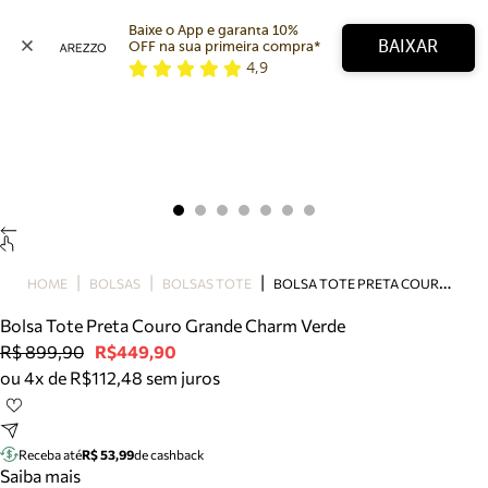
Baixe o App e garanta 10% 
BAIXAR
OFF na sua primeira compra* 
4,9
Arezzo
Favoritos
categorias sugeridas
Buscar produtos
Bota
Papete
Scarpin
Mocassim
Bolsa
B
OLSA TOTE PRETA COURO GRANDE CHARM VERDE
HOME
BOLSAS
BOLSAS TOTE
Sapatilha
Bolsa Tote Preta Couro Grande Charm Verde
Tamanco
R$ 899,90
R$449,90
Tênis
ou 4x de R$112,48 sem juros
Mule
Rasteira
Precisa de ajuda?
Tire dúvidas sobre pedidos, devoluções e mais.
Receba até
R$ 53,99
de cashback
Saiba mais