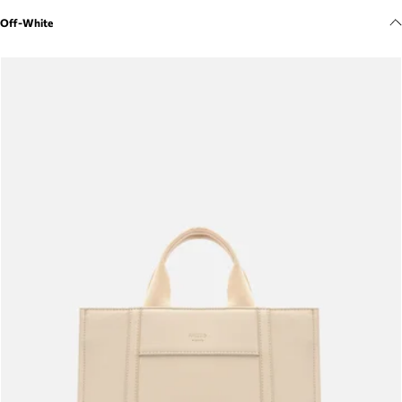
Meus pedidos
Off-White
Acompanhe seus pedidos e solicite devoluções.