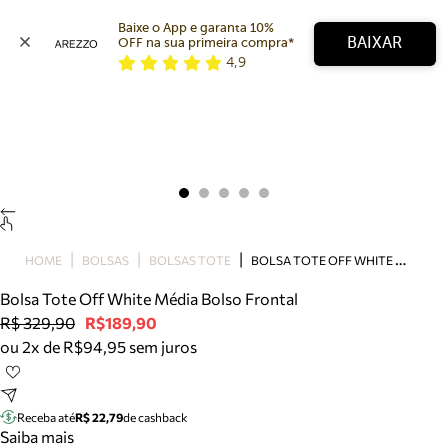
Baixe o App e garanta 10% 
BAIXAR
OFF na sua primeira compra* 
4,9
Arezzo
Favoritos
categorias sugeridas
Buscar produtos
Bota
Papete
Scarpin
Mocassim
Bolsa
B
OLSA TOTE OFF WHITE MÉDIA BOLSO FRONTAL
HOME
BOLSAS
BOLSAS TOTE
Sapatilha
Bolsa Tote Off White Média Bolso Frontal
Tamanco
R$ 329,90
R$189,90
Tênis
ou 2x de R$94,95 sem juros
Mule
Rasteira
Precisa de ajuda?
Tire dúvidas sobre pedidos, devoluções e mais.
Receba até
R$ 22,79
de cashback
Saiba mais