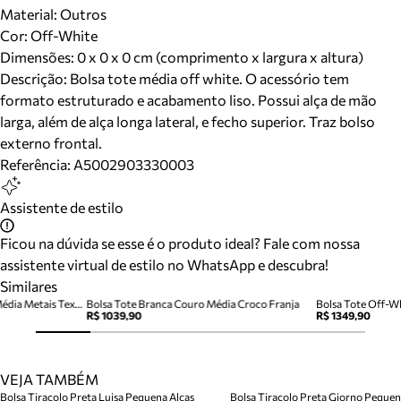
Material
:
Outros
Cor
:
Off-White
Dimensões:
0 x 0 x 0 cm (comprimento x largura x altura)
Descrição:
Bolsa tote média off white. O acessório tem
formato estruturado e acabamento liso. Possui alça de mão
larga, além de alça longa lateral, e fecho superior. Traz bolso
externo frontal.
Referência:
A5002903330003
Assistente de estilo
Ficou na dúvida se esse é o produto ideal? Fale com nossa
assistente virtual de estilo no WhatsApp e descubra!
Similares
Bolsa Tote Off-White Couro Média Metais Textura
Bolsa Tote Branca Couro Média Croco Franja
Bolsa Tote Off-W
R$ 1039,90
R$ 1349,90
VEJA TAMBÉM
Bolsa Tiracolo Preta Luisa Pequena Alcas
Bolsa Tiracolo Preta Giorno Peque