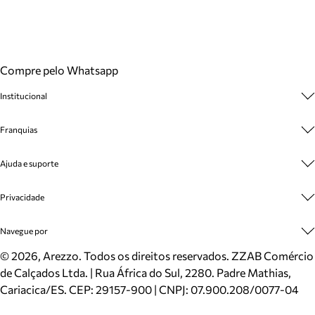
Compre pelo Whatsapp
Institucional
Sobre A Marca
Franquias
Cashback
Trabalhe Conosco
Multimarcas
Ajuda e suporte
Venda Corporativa
Plano de Negócio
Sustentabilidade
Seja Franqueado
Central de Atendimento
Privacidade
Mapa do Site
Cadastro
Benefícios
Entrega
Termos de Uso
Navegue por
Inverno
Meus Pedidos
Politica e Privacidade
Mundo Arezzo
Trocas e Devoluções
Sapatos
©
2026
, Arezzo. Todos os direitos reservados.
ZZAB Comércio
Cartão Presente
Bolsas
de Calçados Ltda. | Rua África do Sul, 2280. Padre Mathias,
Localizador de lojas
Scarpins
Cariacica/ES. CEP: 29157-900 | CNPJ: 07.900.208/0077-04
Sapatilhas