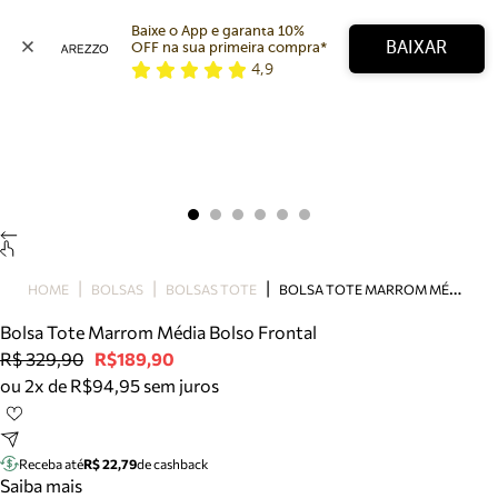
Baixe o App e garanta 10% 
BAIXAR
OFF na sua primeira compra* 
4,9
Arezzo
Favoritos
categorias sugeridas
Buscar produtos
Bota
Papete
Scarpin
Mocassim
Bolsa
B
OLSA TOTE MARROM MÉDIA BOLSO FRONTAL
HOME
BOLSAS
BOLSAS TOTE
Sapatilha
Bolsa Tote Marrom Média Bolso Frontal
Tamanco
R$ 329,90
R$189,90
Tênis
ou 2x de R$94,95 sem juros
Mule
Rasteira
Precisa de ajuda?
Tire dúvidas sobre pedidos, devoluções e mais.
Receba até
R$ 22,79
de cashback
Saiba mais