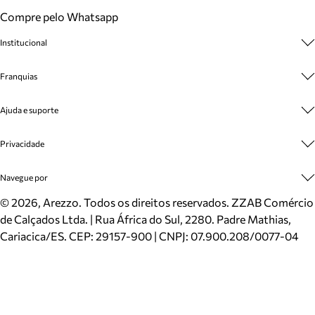
Compre pelo Whatsapp
Institucional
Sobre A Marca
Franquias
Cashback
Trabalhe Conosco
Multimarcas
Ajuda e suporte
Venda Corporativa
Plano de Negócio
Sustentabilidade
Seja Franqueado
Central de Atendimento
Privacidade
Mapa do Site
Cadastro
Benefícios
Entrega
Termos de Uso
Navegue por
Inverno
Meus Pedidos
Politica e Privacidade
Mundo Arezzo
Trocas e Devoluções
Sapatos
©
2026
, Arezzo. Todos os direitos reservados.
ZZAB Comércio
Cartão Presente
Bolsas
de Calçados Ltda. | Rua África do Sul, 2280. Padre Mathias,
Localizador de lojas
Scarpins
Cariacica/ES. CEP: 29157-900 | CNPJ: 07.900.208/0077-04
Sapatilhas
Mocassins
Tênis
Sandálias