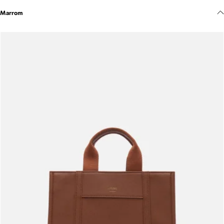
Meus pedidos
Marrom
Acompanhe seus pedidos e solicite devoluções.