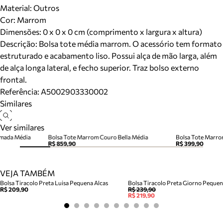
Material
:
Outros
Cor
:
Marrom
Dimensões:
0 x 0 x 0 cm (comprimento x largura x altura)
Descrição:
Bolsa tote média marrom. O acessório tem formato
estruturado e acabamento liso. Possui alça de mão larga, além
de alça longa lateral, e fecho superior. Traz bolso externo
frontal.
Referência:
A5002903330002
Similares
Ver similares
amada Média
Bolsa Tote Marrom Couro Bella Média
Bolsa Tote Marro
R$ 859,90
R$ 399,90
VEJA TAMBÉM
Bolsa Tiracolo Preta Luisa Pequena Alcas
Bolsa Tiracolo Preta Giorno Peque
R$ 209,90
R$ 239,90
R$ 219,90