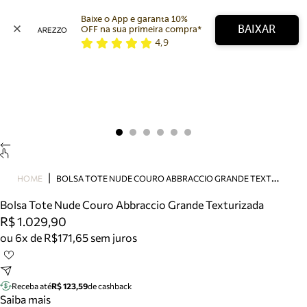
Baixe o App e garanta 10% 
BAIXAR
OFF na sua primeira compra* 
4,9
Arezzo
Favoritos
categorias sugeridas
Buscar produtos
Bota
Papete
Scarpin
Mocassim
Bolsa
B
OLSA TOTE NUDE COURO ABBRACCIO GRANDE TEXTURIZADA
HOME
Sapatilha
Bolsa Tote Nude Couro Abbraccio Grande Texturizada
Tamanco
R$ 1.029,90
Tênis
ou 6x de R$171,65 sem juros
Mule
Rasteira
Precisa de ajuda?
Tire dúvidas sobre pedidos, devoluções e mais.
Receba até
R$ 123,59
de cashback
Saiba mais