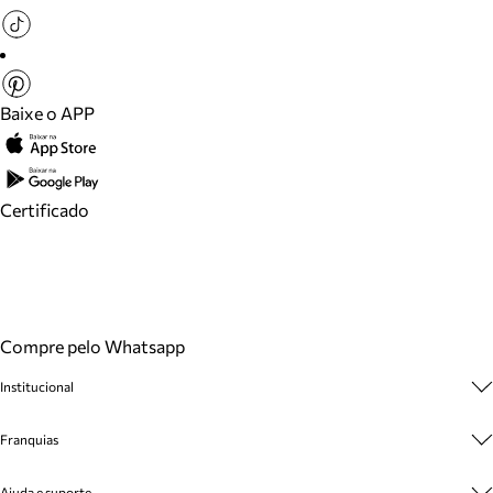
Baixe o APP
Certificado
Compre pelo Whatsapp
Institucional
Sobre A Marca
Franquias
Cashback
Trabalhe Conosco
Multimarcas
Ajuda e suporte