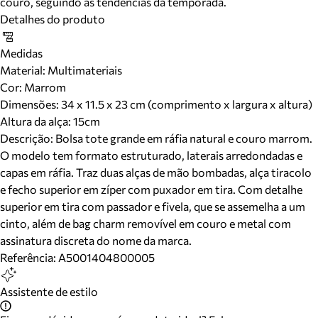
couro, seguindo as tendências da temporada.
Detalhes do produto
Medidas
Material
:
Multimateriais
Cor
:
Marrom
Dimensões:
34 x 11.5 x 23 cm (comprimento x largura x altura)
Altura da alça:
15
cm
Descrição:
Bolsa tote grande em ráfia natural e couro marrom.
O modelo tem formato estruturado, laterais arredondadas e
capas em ráfia. Traz duas alças de mão bombadas, alça tiracolo
e fecho superior em zíper com puxador em tira. Com detalhe
superior em tira com passador e fivela, que se assemelha a um
cinto, além de bag charm removível em couro e metal com
assinatura discreta do nome da marca.
Referência:
A5001404800005
Assistente de estilo