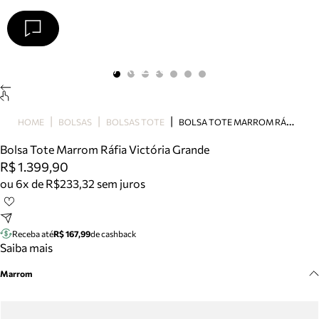
Arezzo
Favoritos
categorias sugeridas
Buscar produtos
Bota
B
OLSA TOTE MARROM RÁFIA VICTÓRIA GRANDE
HOME
BOLSAS
BOLSAS TOTE
Papete
Scarpin
Bolsa Tote Marrom Ráfia Victória Grande
Mocassim
R$ 1.399,90
Bolsa
ou 6x de R$233,32 sem juros
Sapatilha
Tamanco
Tênis
Receba até
R$ 167,99
de cashback
Mule
Saiba mais
Rasteira
Marrom
Precisa de ajuda?
Tire dúvidas sobre pedidos, devoluções e mais.