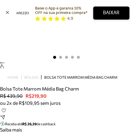
Baixe o App e garanta 10% 
BAIXAR
OFF na sua primeira compra* 
4,9
Arezzo
Favoritos
categorias sugeridas
Buscar produtos
Bota
Papete
Scarpin
Mocassim
Bolsa
HOME
BOLSAS
BOLSA TOTE MARROM MÉDIA BAG CHARM
Sapatilha
Bolsa Tote Marrom Média Bag Charm
Tamanco
R$ 439,90
R$219,90
Tênis
ou 2x de R$109,95 sem juros
Mule
Rasteira
Precisa de ajuda?
Tire dúvidas sobre pedidos, devoluções e mais.
Receba até
R$ 26,39
de cashback
Saiba mais