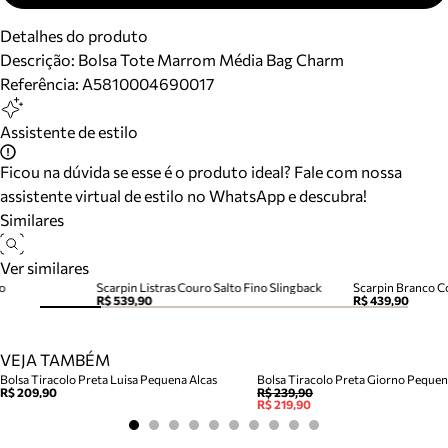
Detalhes do produto
Descrição:
Bolsa Tote Marrom Média Bag Charm
Referência:
A5810004690017
Assistente de estilo
Ficou na dúvida se esse é o produto ideal? Fale com nossa
assistente virtual de estilo no WhatsApp e descubra!
Similares
Ver similares
o
Scarpin Listras Couro Salto Fino Slingback
Scarpin Branco C
R$ 539,90
R$ 439,90
VEJA TAMBÉM
Bolsa Tiracolo Preta Luisa Pequena Alcas
Bolsa Tiracolo Preta Giorno Peque
R$ 209,90
R$ 239,90
R$ 219,90