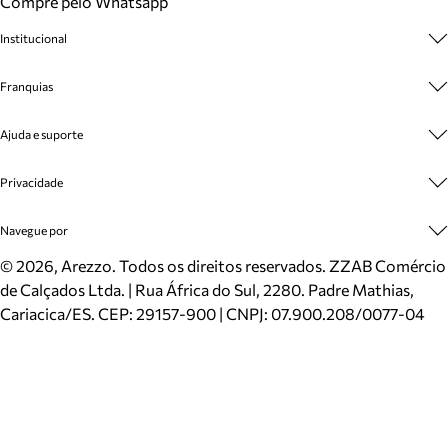
Compre pelo Whatsapp
Institucional
Sobre A Marca
Franquias
Cashback
Trabalhe Conosco
Multimarcas
Ajuda e suporte
Venda Corporativa
Plano de Negócio
Sustentabilidade
Seja Franqueado
Central de Atendimento
Privacidade
Mapa do Site
Cadastro
Benefícios
Entrega
Termos de Uso
Navegue por
Inverno
Meus Pedidos
Politica e Privacidade
Mundo Arezzo
Trocas e Devoluções
Sapatos
©
2026
, Arezzo. Todos os direitos reservados.
ZZAB Comércio
Cartão Presente
Bolsas
de Calçados Ltda. | Rua África do Sul, 2280. Padre Mathias,
Localizador de lojas
Scarpins
Cariacica/ES. CEP: 29157-900 | CNPJ: 07.900.208/0077-04
Sapatilhas
Mocassins
Tênis
Sandálias
Mules