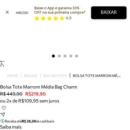
Baixe o App e garanta 10% 
BAIXAR
OFF na sua primeira compra* 
4,9
Arezzo
Favoritos
categorias sugeridas
Buscar produtos
Bota
Papete
Scarpin
Mocassim
Bolsa
B
OLSA TOTE MARROM MÉDIA BAG CHARM
HOME
BOLSAS
BOLSAS TOTE
Sapatilha
Bolsa Tote Marrom Média Bag Charm
Tamanco
R$ 449,90
R$219,90
Tênis
ou 2x de R$109,95 sem juros
Mule
Rasteira
Precisa de ajuda?
Tire dúvidas sobre pedidos, devoluções e mais.
Receba até
R$ 26,39
de cashback
Saiba mais