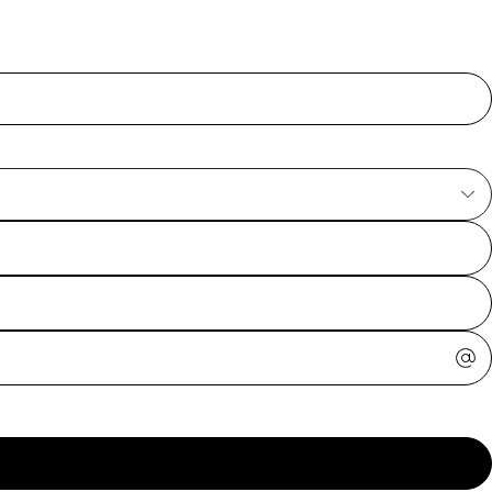
ajuda?
Tire dúvidas
sobre
pedidos,
devoluções e
mais.
Meus pedidos
Acompanhe
seus pedidos e
solicite
devoluções.