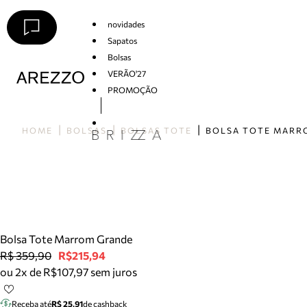
novidades
Sapatos
Bolsas
VERÃO'27
PROMOÇÃO
Arezzo
HOME
BOLSAS
BOLSAS TOTE
Bolsa Tote Marrom Grande
R$ 359,90
R$215,94
ou 2x de R$107,97 sem juros
Receba até
R$ 25,91
de cashback