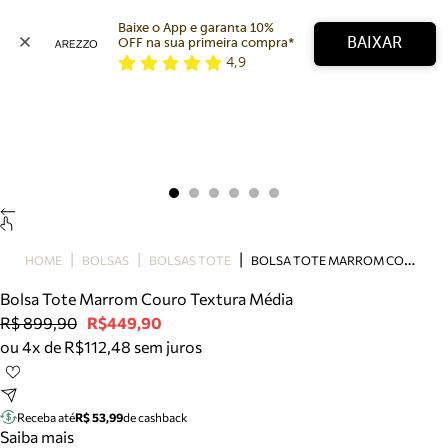
Baixe o App e garanta 10% 
BAIXAR
OFF na sua primeira compra* 
4,9
Arezzo
Favoritos
categorias sugeridas
Buscar produtos
Bota
Papete
Scarpin
Mocassim
Bolsa
B
OLSA TOTE MARROM COURO TEXTURA MÉDIA
HOME
BOLSAS
BOLSAS TOTE
Sapatilha
Bolsa Tote Marrom Couro Textura Média
Tamanco
R$ 899,90
R$449,90
Tênis
ou 4x de R$112,48 sem juros
Mule
Rasteira
Precisa de ajuda?
Tire dúvidas sobre pedidos, devoluções e mais.
Receba até
R$ 53,99
de cashback
Saiba mais