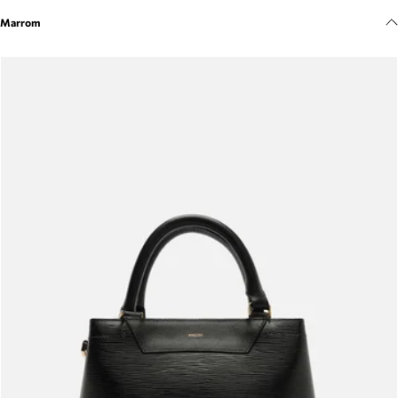
Meus pedidos
Marrom
Acompanhe seus pedidos e solicite devoluções.