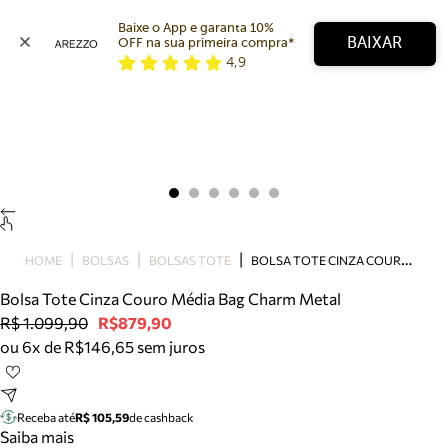
Baixe o App e garanta 10% 
BAIXAR
OFF na sua primeira compra* 
4,9
Arezzo
Favoritos
categorias sugeridas
Buscar produtos
Bota
Papete
Scarpin
Mocassim
Bolsa
B
OLSA TOTE CINZA COURO MÉDIA BAG CHARM METAL
HOME
BOLSAS
BOLSAS TOTE
Sapatilha
Bolsa Tote Cinza Couro Média Bag Charm Metal
Tamanco
R$ 1.099,90
R$879,90
Tênis
ou 6x de R$146,65 sem juros
Mule
Rasteira
Precisa de ajuda?
Tire dúvidas sobre pedidos, devoluções e mais.
Receba até
R$ 105,59
de cashback
Saiba mais