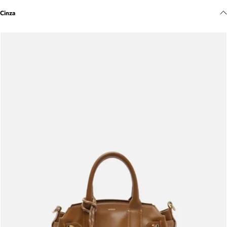
Meus pedidos
Cinza
Acompanhe seus pedidos e solicite devoluções.