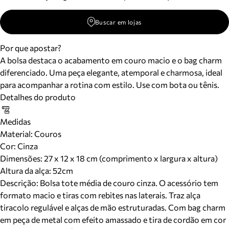
Buscar em lojas
Por que apostar?
A bolsa destaca o acabamento em couro macio e o bag charm
diferenciado. Uma peça elegante, atemporal e charmosa, ideal
para acompanhar a rotina com estilo. Use com bota ou tênis.
Detalhes do produto
Medidas
Material
:
Couros
Cor
:
Cinza
Dimensões:
27 x 12 x 18 cm (comprimento x largura x altura)
Altura da alça:
52
cm
Descrição:
Bolsa tote média de couro cinza. O acessório tem
formato macio e tiras com rebites nas laterais. Traz alça
tiracolo regulável e alças de mão estruturadas. Com bag charm
em peça de metal com efeito amassado e tira de cordão em cor