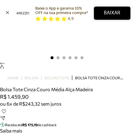
Baixe o App e garanta 10% 
BAIXAR
OFF na sua primeira compra* 
4,9
Arezzo
Favoritos
categorias sugeridas
Buscar produtos
Bota
Papete
Scarpin
Mocassim
Bolsa
B
OLSA TOTE CINZA COURO MÉDIA ALÇA MADEIRA
HOME
BOLSAS
BOLSAS TOTE
Sapatilha
Bolsa Tote Cinza Couro Média Alça Madeira
Tamanco
R$ 1.459,90
Tênis
ou 6x de R$243,32 sem juros
Mule
Rasteira
Precisa de ajuda?
Tire dúvidas sobre pedidos, devoluções e mais.
Receba até
R$ 175,19
de cashback
Saiba mais