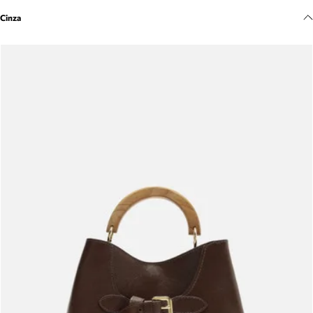
Meus pedidos
Cinza
Acompanhe seus pedidos e solicite devoluções.