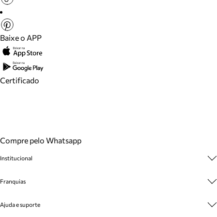
Baixe o APP
Certificado
Compre pelo Whatsapp
Institucional
Sobre A Marca
Franquias
Cashback
Trabalhe Conosco
Multimarcas
Ajuda e suporte
Venda Corporativa
Plano de Negócio